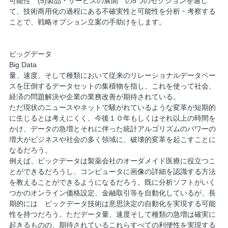
可能性 (5)製品・サービスの展開 の5つのセクションを通じ
て、技術商用化の過程にある不確実性と可能性を分析・考察する
ことで、戦略オプション立案の手助けをします。
ビッグデータ
Big Data
量、速度、そして種類において従来のリレーショナルデータベー
スを圧倒するデータセットの集積物を指し、これを使って社会、
経済の問題解決や企業の業務改善が期待されている。
ただ現状のニュースやネットで騒がれているような変革が短期的
に生じるとは考えにくく、今後１０年もしくはそれ以上の時間を
かけ、データの急増とそれに伴った統計アルゴリズムのパワーの
増大がビジネスや社会の多く領域に、破壊的変革を起こすことに
なるだろう。
例えば、ビックデータは製薬会社のオーダメイド医療に役立つこ
とができるだろうし、コンピュータに画像の詳細を認識する方法
を教えることができるようになるだろう。既に分析ソフトがいく
つかのオンライン価格設定、金融取引等を自動化しているが、長
期的には ビックデータ技術は意思決定の自動化を実現する可能
性を持つだろう。ただデータ量、速度そして種類の急増は確実に
起きるものの、期待されているこれらすべての利便性を実現する