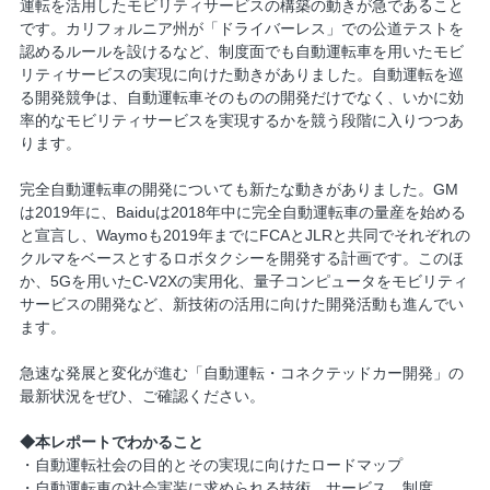
運転を活用したモビリティサービスの構築の動きが急であること
です。カリフォルニア州が「ドライバーレス」での公道テストを
認めるルールを設けるなど、制度面でも自動運転車を用いたモビ
リティサービスの実現に向けた動きがありました。自動運転を巡
る開発競争は、自動運転車そのものの開発だけでなく、いかに効
率的なモビリティサービスを実現するかを競う段階に入りつつあ
ります。
完全自動運転車の開発についても新たな動きがありました。GM
は2019年に、Baiduは2018年中に完全自動運転車の量産を始める
と宣言し、Waymoも2019年までにFCAとJLRと共同でそれぞれの
クルマをベースとするロボタクシーを開発する計画です。このほ
か、5Gを用いたC-V2Xの実用化、量子コンピュータをモビリティ
サービスの開発など、新技術の活用に向けた開発活動も進んでい
ます。
急速な発展と変化が進む「自動運転・コネクテッドカー開発」の
最新状況をぜひ、ご確認ください。
◆本レポートでわかること
・自動運転社会の目的とその実現に向けたロードマップ
・自動運転車の社会実装に求められる技術、サービス、制度