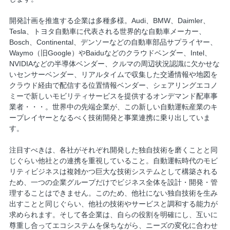
開発計画を推進する企業は多種多様。Audi、BMW、Daimler、
Tesla、トヨタ自動車に代表される世界的な自動車メーカー、
Bosch、Continental、デンソーなどの自動車部品サプライヤー、
Waymo（旧Google）やBaiduなどのクラウドベンダー、Intel、
NVIDIAなどの半導体ベンダー、クルマの周辺状況認識に欠かせな
いセンサーベンダー、リアルタイムで収集した交通情報や地図を
クラウド経由で配信する位置情報ベンダー、シェアリングエコノ
ミーで新しいモビリティサービスを提供するオンデマンド配車事
業者・・・。世界中の先端企業が、この新しい自動運転産業のキ
ープレイヤーとなるべく技術開発と事業連携に乗り出していま
す。
注目すべきは、各社がそれぞれ開発した独自技術を磨くことと同
じぐらい他社との連携を重視していること。自動運転時代のモビ
リティビジネスは複雑かつ巨大な技術システムとして構築される
ため、一つの企業グループだけでビジネス全体を設計・開発・管
理することはできません。このため、他社にない独自技術を生み
出すことと同じぐらい、他社の技術やサービスと調和する能力が
求められます。そして各企業は、自らの役割を明確にし、互いに
尊重し合ってエコシステムを保ちながら、ニーズの変化に合わせ