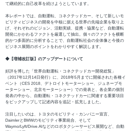
て継続的に自己改革を続けようとしています。
本レポートでは、自動運転、コネクテッドカー、そして新しいモ
ビリティビジネスの開発を中核に据える世界の先端企業を取り上
げ、それぞれのビジョン、活動実績、提携・協業など、自動運転
開発にかかわるファクトを厳選して抽出。個々のファクトを横断
的かつ多面的に分析することで、自動運転社会の全体像と今後の
ビジネス展開のポイントをわかりやすく解説します。
◆【増補改訂版】のアップデートについて
好評を博した「世界自動運転・コネクテッドカー開発総覧」
（2017年12月14日発行）に、2018年5月までに開催された各種イ
ベント（CES 2018、デトロイトモーターショー、ジュネーブモ
ーターショー、北京モーターショー）での発表と、各企業の個別
発表の中から、自動運転・コネクテッドカーに関連する重要項目
をピックアップして記述内容を追記・拡充しました。
注目したいのは、トヨタのモビリティ・カンパニー宣言、
DaimlerとBMWのモビリティ事業統合、そして
Waymo/Lyft/Drive.AIなどのロボタクシーサービス展開など、自動