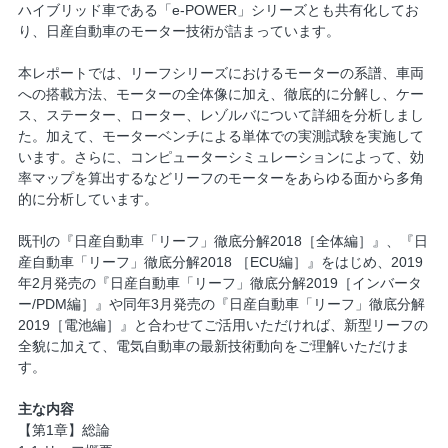
ハイブリッド車である「e-POWER」シリーズとも共有化してお
り、日産自動車のモーター技術が詰まっています。
本レポートでは、リーフシリーズにおけるモーターの系譜、車両
への搭載方法、モーターの全体像に加え、徹底的に分解し、ケー
ス、ステーター、ローター、レゾルバについて詳細を分析しまし
た。加えて、モーターベンチによる単体での実測試験を実施して
います。さらに、コンピューターシミュレーションによって、効
率マップを算出するなどリーフのモーターをあらゆる面から多角
的に分析しています。
既刊の『日産自動車「リーフ」徹底分解2018［全体編］』、『日
産自動車「リーフ」徹底分解2018 ［ECU編］』をはじめ、2019
年2月発売の『日産自動車「リーフ」徹底分解2019［インバータ
ー/PDM編］』や同年3月発売の『日産自動車「リーフ」徹底分解
2019［電池編］』と合わせてご活用いただければ、新型リーフの
全貌に加えて、電気自動車の最新技術動向をご理解いただけま
す。
主な内容
【第1章】総論