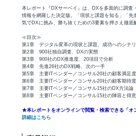
本レポート『DXサーベイ』は、DXを多面的に調査
情報を網羅した決定版。「現状と課題を知る」「先
気でDXに挑み、勝ち抜くための3要素を押さえ徹底
≪目次≫
第1章 デジタル変革の現状と課題、成功へのシナ
第2章 900社独自調査、DXの実態
第3章 900社のDX推進度、20項目で分析
第4章 先進26社のDX戦略、次の一手
第5章 主要ITベンダー／コンサル20社の顧客満足
第6章 主要ITベンダー／コンサル20社の顧客期待
第7章 主要ITベンダー／コンサル15社のDX方法論
第8章 主要ITベンダー／コンサル15社の陣容と得
★本レポートをオンラインで閲覧・検索できる「オ
詳細はこちら