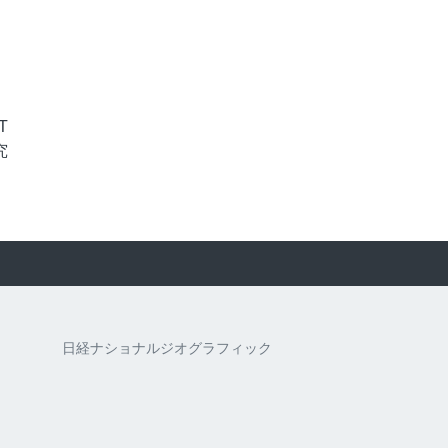
T
究
日経ナショナルジオグラフィック