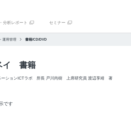
・分析レポート
セミナー
・運用管理
書籍/CD/DVD
ベイ 書籍
ベーションICTラボ 所長 戸川尚樹 上席研究員 渡辺享靖 著
示です