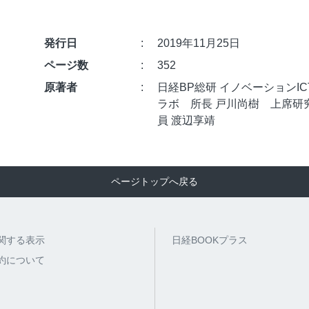
発行日
2019年11月25日
ページ数
352
原著者
日経BP総研 イノベーションIC
ラボ 所長 戸川尚樹 上席研
員 渡辺享靖
ページトップへ戻る
関する表示
日経BOOKプラス
約について