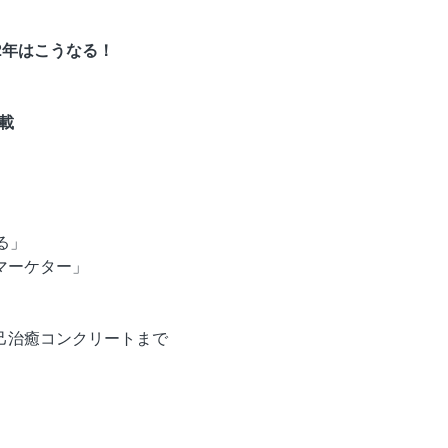
22年はこうなる！
載
る」
マーケター」
己治癒コンクリートまで