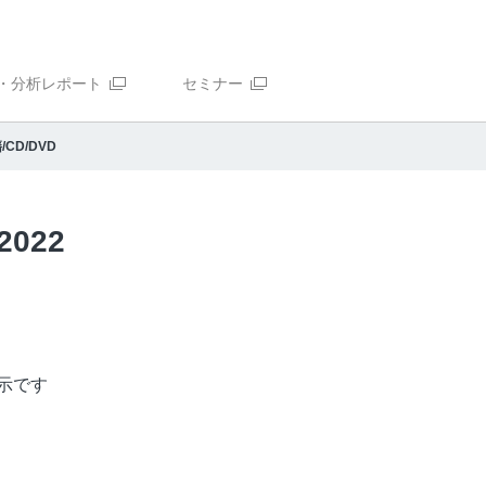
・分析レポート
セミナー
/CD/DVD
022
編
示です