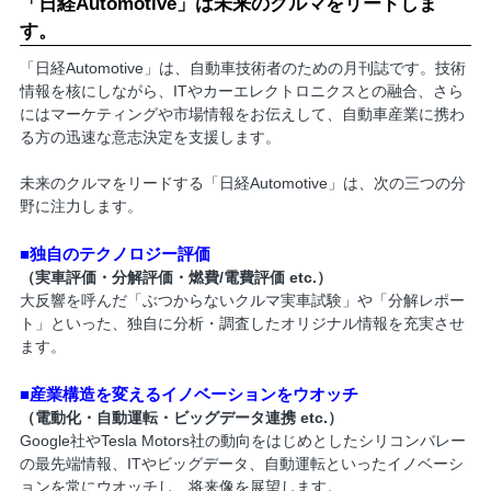
「日経Automotive」は未来のクルマをリードしま
す。
「日経Automotive」は、自動車技術者のための月刊誌です。技術
情報を核にしながら、ITやカーエレクトロニクスとの融合、さら
にはマーケティングや市場情報をお伝えして、自動車産業に携わ
る方の迅速な意志決定を支援します。
未来のクルマをリードする「日経Automotive」は、次の三つの分
野に注力します。
■独自のテクノロジー評価
（実車評価・分解評価・燃費/電費評価 etc.）
大反響を呼んだ「ぶつからないクルマ実車試験」や「分解レポー
ト」といった、独自に分析・調査したオリジナル情報を充実させ
ます。
■産業構造を変えるイノベーションをウオッチ
（電動化・自動運転・ビッグデータ連携 etc.）
Google社やTesla Motors社の動向をはじめとしたシリコンバレー
の最先端情報、ITやビッグデータ、自動運転といったイノベーシ
ョンを常にウオッチし、将来像を展望します。