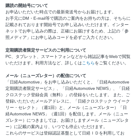
購読の開始号について
お申込いただいた時点での最新発送号からお届けします。
お手元にDM・E-mail等で購読のご案内をお持ちの方は、そちらに
記載されております開始号でお申し込みいただけます。インター
ネットでお申し込みの際は、正確にお届けするため、上記の「参
照メディア」にお申し込みコードを必ずご入力ください。
定期購読者限定サービスのご利用について
PC、タブレット、スマートフォンなどから雑誌記事をWebで閲覧
いただけます。利用方法など、詳しくは
こちら
をご覧ください。
メール（ニューズレター）の配信について
「日経Automotive」をお申し込みいただくと、「日経Automotive
定期購読者限定サービス」、「日経Automotive NEWS」、「日経
クロステック登録会員（無料）」の登録をいたします。 また、ご
登録いただいたメールアドレスに、「日経クロステック ウイーク
リー・セレクト」（週1回）と、メール（ニューズレター）「日
経Automotive NEWS」（週1回）を配信します。メール（ニュー
ズレター）につきましては、お届けしますメール（ニューズレタ
ー）に記載の案内より、いつでも停止いただけます。
これらのサービスは登録認証基盤として日経ＩＤを利用してお