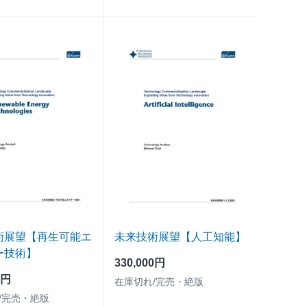
術展望【再生可能エ
未来技術展望【人工知能】
ー技術】
330,000円
0円
在庫切れ/完売・絶版
/完売・絶版