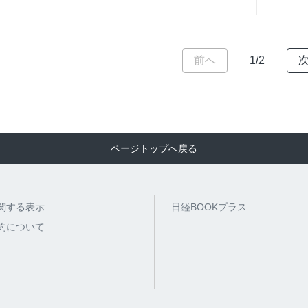
前へ
1/2
ページトップへ戻る
関する表示
日経BOOKプラス
約について