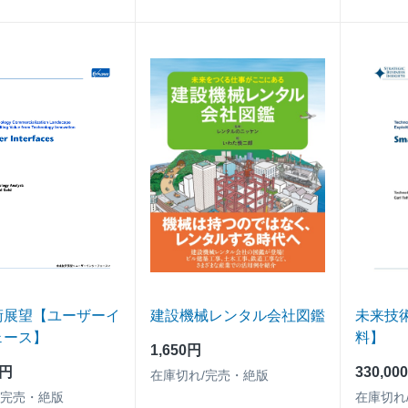
術展望【ユーザーイ
建設機械レンタル会社図鑑
未来技
ェース】
料】
1,650円
0円
330,00
在庫切れ/完売・絶版
/完売・絶版
在庫切れ