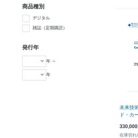
商品種別
デジタル
雑誌（定期購読）
発行年
年 ～
年
未来技
ド・カ
330,00
在庫切れ