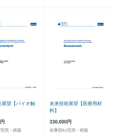
術展望【バイオ触
未来技術展望【医療用材
料】
0円
330,000円
/完売・絶版
在庫切れ/完売・絶版