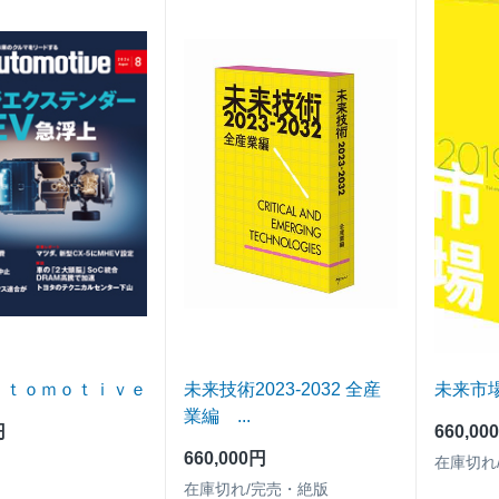
ｕｔｏｍｏｔｉｖｅ
未来技術2023-2032 全産
未来市場 
業編 ...
円
660,00
660,000円
在庫切れ
在庫切れ/完売・絶版